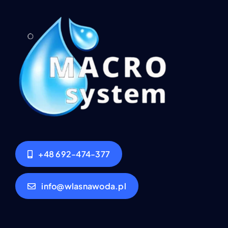
+48 692-474-377
info@wlasnawoda.pl